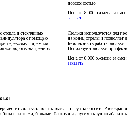
поверхностью.
Цена от
8 000 р./смена
за смен
заказать
 стекла и стеклянных
Люльки используются для про
 манипулятора с помощью
на конец стрелы и позволяет 
при перевозке. Пирамида
Безопасность работы люльки о
ровной дороге, экстренном
Используют люльки при фасад
Цена от
8 000 р./смена
за смен
заказать
61-61
переместить или установить тяжелый груз на объекте. Автокран
аботы с плитами, балками, блоками и другими крупногабаритны