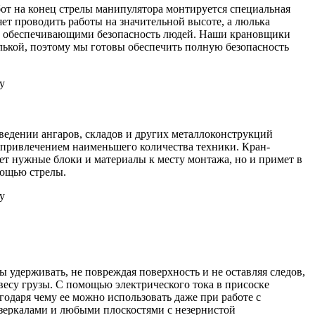
от на конец стрелы манипулятора монтируется специальная
ет проводить работы на значительной высоте, а люлька
, обеспечивающими безопасность людей. Наши крановщики
лькой, поэтому мы готовы обеспечить полную безопасность
у
ведении ангаров, складов и других металлоконструкций
с привлечением наименьшего количества техники. Кран-
ет нужные блоки и материалы к месту монтажа, но и примет в
мощью стрелы.
у
 удерживать, не повреждая поверхность и не оставляя следов,
весу грузы. С помощью электрического тока в присоске
агодаря чему ее можно использовать даже при работе с
 зеркалами и любыми плоскостями с незернистой