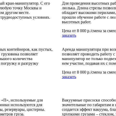
ый кран-манипулятор. С его
Для проведения высотных раб
в любую точку Москвы и
люлька. Длина стрелы позволя
ом другом месте.
обладает высокими перилами
 труднодоступных условиях.
прошли обучение работе с лю
высотных работ.
Цена от
8 000 р./смена
за смен
заказать
ных контейнеров, как пустых,
Аренда манипулятора при воз
 грузовика позволяет
позволяет проводить работу 
льшого количества
манипулятор не только подвез
погрузку и разгрузку
нем участие, подавая их с по
Цена от
8 000 р./смена
за смен
заказать
ы «П», используемые для
Вакуумные присоски способны
оники используются для
значительные по габаритам и 
ы, резервуары, цистерны.
создается эффект вакуума, бл
метров груза.
хрупкими грузами – стеклом,