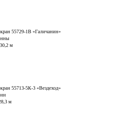
кран 55729-1В «Галичанин»
онны
 30,2 м
кран 55713-5К-3 «Вездеход»
онн
28,3 м