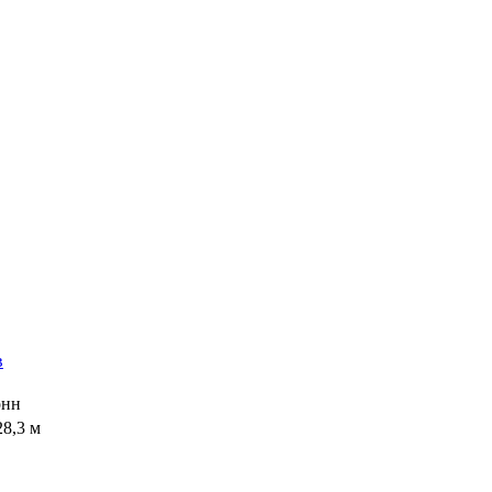
онн
28,3 м