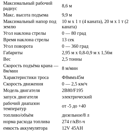
Максимальный рабочий
8,6 м
радиус
Макс. высота подъема
9,9 м
Максимальный напор под
10 м х 1 т (4 каната), 20 м х 1 т (2
землю
каната)
Угол наклона стрелы
0 — 80 град
Время наклона стрелы
13 сек
Угол поворота
0 — 360 град
Габариты
2,95 м х 0,8-0,9 м х 1,56м
Вес
2,5 тонны
Скорость подъёма крана —
8 м/мин
8м/мин
Характеристики троса
Ф8ммх45м
Скорость движения
0 — 2,5 км/ч
Модель двигателя
2В80/F195
запуск двигателя
электрический
рабочий диапазон
от -5 до +40
температур
топливо/объём
дизельное/8 л
норма расхода топлива
274 г/кВт-ч
емкость аккумулятора
12V 45AH