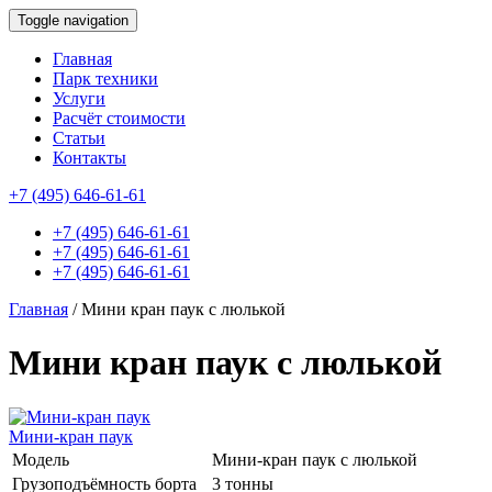
Toggle navigation
Главная
Парк техники
Услуги
Расчёт стоимости
Статьи
Контакты
id this page is: 47957
+7 (495) 646-61-61
+7 (495) 646-61-61
+7 (495) 646-61-61
+7 (495) 646-61-61
Главная
/
Мини кран паук с люлькой
Мини кран паук с люлькой
Мини-кран паук
Модель
Мини-кран паук с люлькой
Грузоподъёмность борта
3 тонны