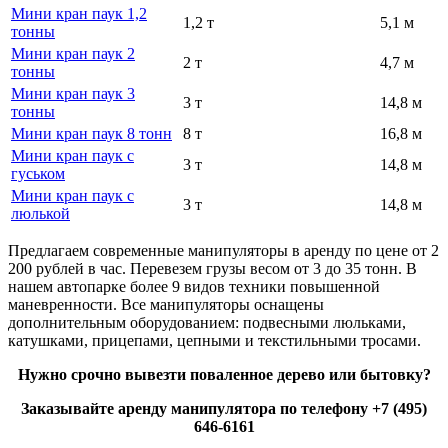
Мини кран паук 1,2
1,2 т
5,1 м
тонны
Мини кран паук 2
2 т
4,7 м
тонны
Мини кран паук 3
3 т
14,8 м
тонны
Мини кран паук 8 тонн
8 т
16,8 м
Мини кран паук с
3 т
14,8 м
гуськом
Мини кран паук с
3 т
14,8 м
люлькой
Предлагаем современные манипуляторы в аренду по цене от 2
200 рублей в час. Перевезем грузы весом от 3 до 35 тонн. В
нашем автопарке более 9 видов техники повышенной
маневренности. Все манипуляторы оснащены
дополнительным оборудованием: подвесными люльками,
катушками, прицепами, цепными и текстильными тросами.
Нужно срочно вывезти поваленное дерево или бытовку?
Заказывайте аренду манипулятора по телефону +7 (495)
646-6161