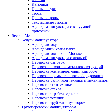
Катюшки
Цепные пауки
Тросы
Цепные стропы
Текстильные стропы
Аренда манипулятора с вакуумной
присоской
Second Menu
Услуги манипулятора
Аренда автокрана
Аренда мини крана паука
Аренда автовышки в Москве
Аренда манипулятора с люлькой
Перевозка бытовок
Перевозка и монтаж металлоконструкций
Перевозка контейнера манипулятором
Перевозка промышленного оборудования
Перевозка различной техники и механизмов
Перевозка спецтехники
Перевозка стекла
Перевозка стройматериалов
Перевозка техники
Перевозка труб манипулятором
Грузоперевозки манипулятором