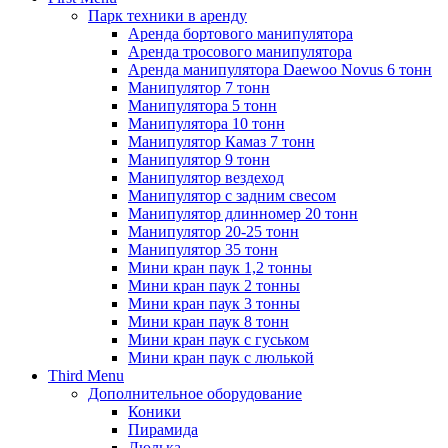
Парк техники в аренду
Аренда бортового манипулятора
Аренда тросового манипулятора
Аренда манипулятора Daewoo Novus 6 тонн
Манипулятор 7 тонн
Манипулятора 5 тонн
Манипулятора 10 тонн
Манипулятор Камаз 7 тонн
Манипулятор 9 тонн
Манипулятор вездеход
Манипулятор с задним свесом
Манипулятор длинномер 20 тонн
Манипулятор 20-25 тонн
Манипулятор 35 тонн
Мини кран паук 1,2 тонны
Мини кран паук 2 тонны
Мини кран паук 3 тонны
Мини кран паук 8 тонн
Мини кран паук с гуськом
Мини кран паук с люлькой
Third Menu
Дополнительное оборудование
Коники
Пирамида
Люлька