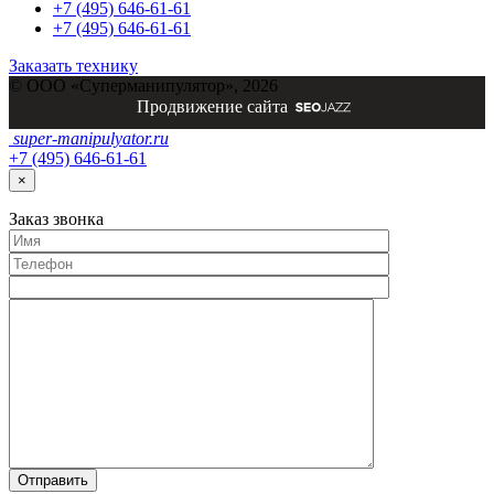
+7 (495) 646-61-61
+7 (495) 646-61-61
Заказать технику
© ООО «Суперманипулятор», 2026
Продвижение сайта
super-
manipulyator.ru
+7 (495) 646-61-61
×
Заказ
звонка