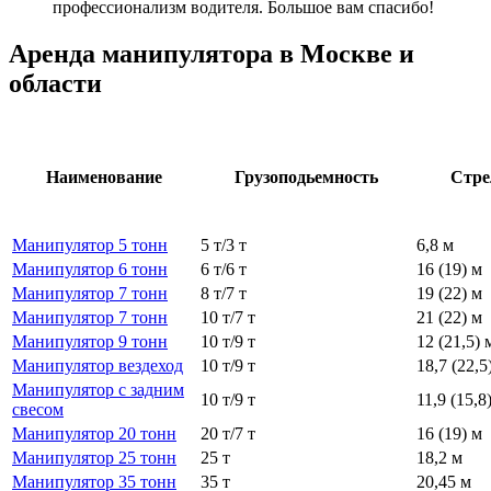
профессионализм водителя. Большое вам спасибо!
Аренда манипулятора в Москве и
области
Наименование
Грузоподьемность
Стре
Манипулятор 5 тонн
5 т/3 т
6,8 м
Манипулятор 6 тонн
6 т/6 т
16 (19) м
Манипулятор 7 тонн
8 т/7 т
19 (22) м
Манипулятор 7 тонн
10 т/7 т
21 (22) м
Манипулятор 9 тонн
10 т/9 т
12 (21,5) 
Манипулятор вездеход
10 т/9 т
18,7 (22,5
Манипулятор с задним
10 т/9 т
11,9 (15,8
свесом
Манипулятор 20 тонн
20 т/7 т
16 (19) м
Манипулятор 25 тонн
25 т
18,2 м
Манипулятор 35 тонн
35 т
20,45 м