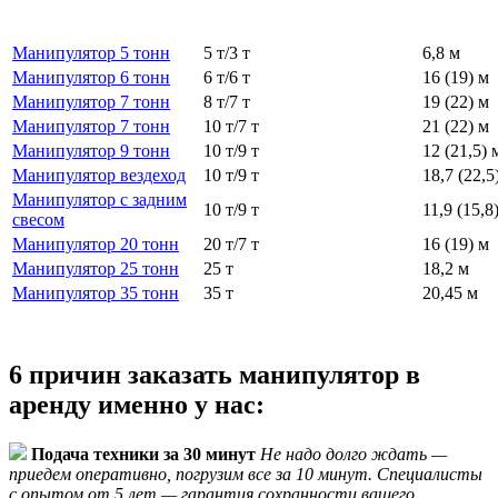
Манипулятор 5 тонн
5 т/3 т
6,8 м
Манипулятор 6 тонн
6 т/6 т
16 (19) м
Манипулятор 7 тонн
8 т/7 т
19 (22) м
Манипулятор 7 тонн
10 т/7 т
21 (22) м
Манипулятор 9 тонн
10 т/9 т
12 (21,5) 
Манипулятор вездеход
10 т/9 т
18,7 (22,5
Манипулятор с задним
10 т/9 т
11,9 (15,8
свесом
Манипулятор 20 тонн
20 т/7 т
16 (19) м
Манипулятор 25 тонн
25 т
18,2 м
Манипулятор 35 тонн
35 т
20,45 м
6 причин заказать манипулятор в
аренду именно у нас:
Подача техники за 30 минут
Не надо долго ждать —
приедем оперативно, погрузим все за 10 минут. Специалисты
с опытом от 5 лет — гарантия сохранности вашего