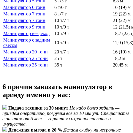
Манипулятор 5 тонн
5 т/3 т
6,8 м
Манипулятор 6 тонн
6 т/6 т
16 (19) м
Манипулятор 7 тонн
8 т/7 т
19 (22) м
Манипулятор 7 тонн
10 т/7 т
21 (22) м
Манипулятор 9 тонн
10 т/9 т
12 (21,5) 
Манипулятор вездеход
10 т/9 т
18,7 (22,5
Манипулятор с задним
10 т/9 т
11,9 (15,8
свесом
Манипулятор 20 тонн
20 т/7 т
16 (19) м
Манипулятор 25 тонн
25 т
18,2 м
Манипулятор 35 тонн
35 т
20,45 м
6 причин заказать манипулятор в
аренду именно у нас:
Подача техники за 30 минут
Не надо долго ждать —
приедем оперативно, погрузим все за 10 минут. Специалисты
с опытом от 5 лет — гарантия сохранности вашего
имущества.
Денежная выгода в 20 %
Делаем скидку на несрочные