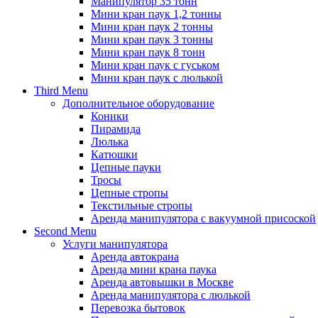
Манипулятор 35 тонн
Мини кран паук 1,2 тонны
Мини кран паук 2 тонны
Мини кран паук 3 тонны
Мини кран паук 8 тонн
Мини кран паук с гуськом
Мини кран паук с люлькой
Third Menu
Дополнительное оборудование
Коники
Пирамида
Люлька
Катюшки
Цепные пауки
Тросы
Цепные стропы
Текстильные стропы
Аренда манипулятора с вакуумной присоской
Second Menu
Услуги манипулятора
Аренда автокрана
Аренда мини крана паука
Аренда автовышки в Москве
Аренда манипулятора с люлькой
Перевозка бытовок