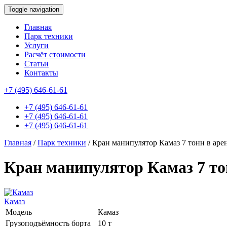
Toggle navigation
Главная
Парк техники
Услуги
Расчёт стоимости
Статьи
Контакты
id this page is: 1415
+7 (495) 646-61-61
+7 (495) 646-61-61
+7 (495) 646-61-61
+7 (495) 646-61-61
Главная
/
Парк техники
/
Кран манипулятор Камаз 7 тонн в аре
Кран манипулятор Камаз 7 то
Камаз
Модель
Камаз
Грузоподъёмность борта
10 т