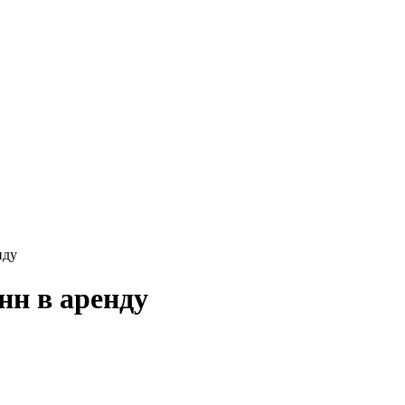
нду
нн в аренду