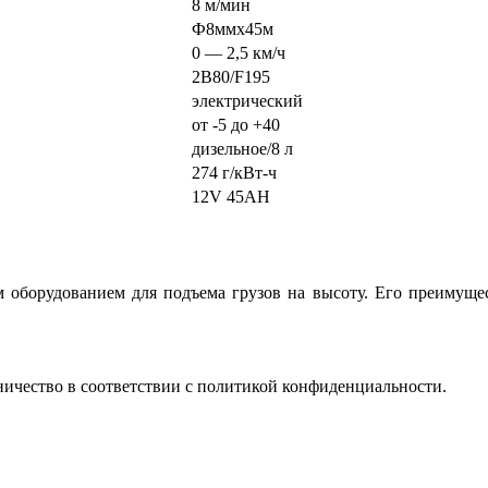
8 м/мин
Ф8ммх45м
0 — 2,5 км/ч
2В80/F195
электрический
от -5 до +40
дизельное/8 л
274 г/кВт-ч
12V 45AH
 оборудованием для подъема грузов на высоту. Его преимущес
ичество в соответствии с политикой конфиденциальности.