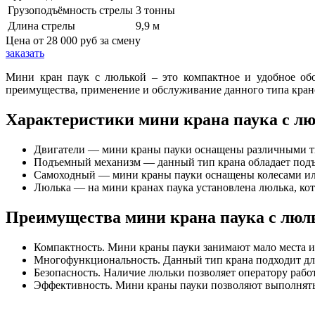
Грузоподъёмность стрелы
3 тонны
Длина стрелы
9,9 м
Цена от
28 000 руб
за смену
заказать
Мини кран паук с люлькой – это компактное и удобное обо
преимущества, применение и обслуживание данного типа кран
Характеристики мини крана паука с л
Двигатели — мини краны пауки оснащены различными ти
Подъемный механизм — данный тип крана обладает подъ
Самоходный — мини краны пауки оснащены колесами или 
Люлька — на мини кранах паука установлена люлька, кот
Преимущества мини крана паука с люл
Компактность. Мини краны пауки занимают мало места и
Многофункциональность. Данный тип крана подходит для 
Безопасность. Наличие люльки позволяет оператору работ
Эффективность. Мини краны пауки позволяют выполнять 