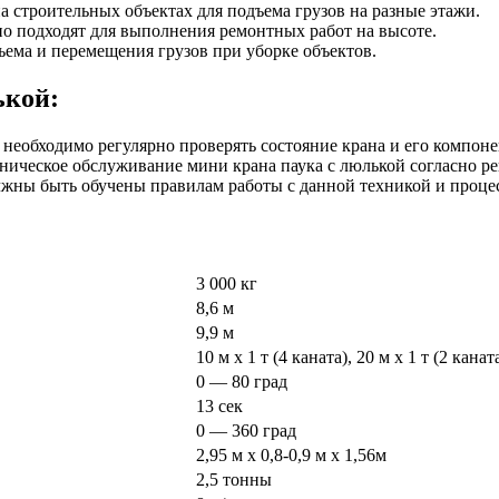
а строительных объектах для подъема грузов на разные этажи.
о подходят для выполнения ремонтных работ на высоте.
ъема и перемещения грузов при уборке объектов.
ькой:
 необходимо регулярно проверять состояние крана и его компоне
ническое обслуживание мини крана паука с люлькой согласно р
лжны быть обучены правилам работы с данной техникой и процес
3 000 кг
8,6 м
9,9 м
10 м х 1 т (4 каната), 20 м х 1 т (2 канат
0 — 80 град
13 сек
0 — 360 град
2,95 м х 0,8-0,9 м х 1,56м
2,5 тонны