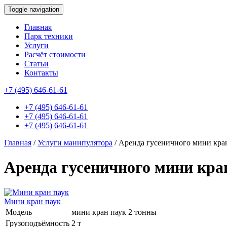
Toggle navigation
Главная
Парк техники
Услуги
Расчёт стоимости
Статьи
Контакты
id this page is: 47481
+7 (495) 646-61-61
+7 (495) 646-61-61
+7 (495) 646-61-61
+7 (495) 646-61-61
Главная
/
Услуги манипулятора
/
Аренда гусеничного мини кран
Аренда гусеничного мини кра
Мини кран паук
Модель
мини кран паук 2 тонны
Грузоподъёмность
2 т