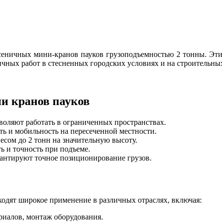
еничных мини-кранов пауков грузоподъемностью 2 тонны. Эт
ичных работ в стесненных городских условиях и на строительн
и кранов пауков
воляют работать в ограниченных пространствах.
ь и мобильность на пересеченной местности.
сом до 2 тонн на значительную высоту.
ь и точность при подъеме.
антируют точное позиционирование грузов.
одят широкое применение в различных отраслях, включая:
риалов, монтаж оборудования.