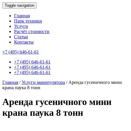
Toggle navigation
Главная
Парк техники
Услуги
Расчёт стоимости
Статьи
Контакты
id this page is: 47487
+7 (495) 646-61-61
+7 (495) 646-61-61
+7 (495) 646-61-61
+7 (495) 646-61-61
Главная
/
Услуги манипулятора
/
Аренда гусеничного мини
крана паука 8 тонн
Аренда гусеничного мини
крана паука 8 тонн