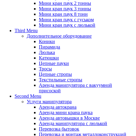
Мини кран паук 2 тонны
Мини кран паук 3 тонны
Мини кран паук 8 тонн
Мини кран паук с гуськом
Мини кран паук с люлькой
Third Menu
Дополнительное оборудование
Коники
Пирамида
Люлька
Катюшки
Цепные пауки
Тросы
Цепные стропы
Текстильные стропы
Аренда манипулятора с вакуумной
присоской
Second Menu
Услуги манипулятора
Аренда автокрана
Аренда мини крана паука
Аренда автовышки в Москве
Аренда манипулятора с люлькой
Перевозка бытовок
Перевозка и монтаж металлоконструкций