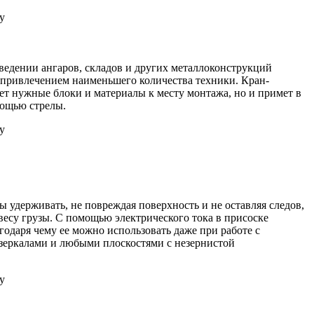
у
ведении ангаров, складов и других металлоконструкций
с привлечением наименьшего количества техники. Кран-
ет нужные блоки и материалы к месту монтажа, но и примет в
мощью стрелы.
у
 удерживать, не повреждая поверхность и не оставляя следов,
весу грузы. С помощью электрического тока в присоске
агодаря чему ее можно использовать даже при работе с
 зеркалами и любыми плоскостями с незернистой
у