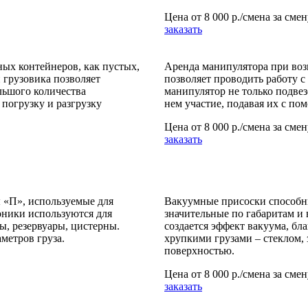
Цена от
8 000 р./смена
за смен
заказать
ных контейнеров, как пустых,
Аренда манипулятора при воз
 грузовика позволяет
позволяет проводить работу 
льшого количества
манипулятор не только подвез
погрузку и разгрузку
нем участие, подавая их с по
Цена от
8 000 р./смена
за смен
заказать
ы «П», используемые для
Вакуумные присоски способны
оники используются для
значительные по габаритам и 
ы, резервуары, цистерны.
создается эффект вакуума, бл
метров груза.
хрупкими грузами – стеклом,
поверхностью.
Цена от
8 000 р./смена
за смен
заказать