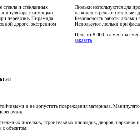
 стекла и стеклянных
Люльки используются для про
 манипулятора с помощью
на конец стрелы и позволяет 
при перевозке. Пирамида
Безопасность работы люльки о
ровной дороге, экстренном
Используют люльки при фасад
Цена от
8 000 р./смена
за смен
заказать
61-61
тойчивыми и не допустить повреждения материала. Манипулятор 
перегрузок.
теджных поселков, строительных площадок, дворов, парковок и 
 с объектом.