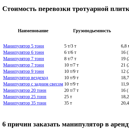
Стоимость перевозки тротуарной плит
Наименование
Грузоподьемность
Манипулятор 5 тонн
5 т/3 т
6,8 
Манипулятор 6 тонн
6 т/6 т
16 (
Манипулятор 7 тонн
8 т/7 т
19 (
Манипулятор 7 тонн
10 т/7 т
21 (
Манипулятор 9 тонн
10 т/9 т
12 (
Манипулятор вездеход
10 т/9 т
18,7
Манипулятор с задним свесом
10 т/9 т
11,9
Манипулятор 20 тонн
20 т/7 т
16 (
Манипулятор 25 тонн
25 т
18,2
Манипулятор 35 тонн
35 т
20,
6 причин заказать манипулятор в аренд