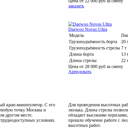
Цена от
22 000 руб
за смену
заказать
Daewoo Novus Ultra
Модель
Dae
Грузоподъёмность борта
20 
Грузоподъёмность стрелы
7 т
Длина борта
13 
Длина стрелы
22 
Цена от
28 000 руб
за смену
Арендовать
ый кран-манипулятор. С его
Для проведения высотных раб
в любую точку Москвы и
люлька. Длина стрелы позволя
ом другом месте.
обладает высокими перилами
 труднодоступных условиях.
прошли обучение работе с лю
высотных работ.