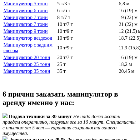
Манипулятор 5 тонн
5 т/3 т
6,8 м
Манипулятор 6 тонн
6 т/6 т
16 (19) м
Манипулятор 7 тонн
8 т/7 т
19 (22) м
Манипулятор 7 тонн
10 т/7 т
21 (22) м
Манипулятор 9 тонн
10 т/9 т
12 (21,5) 
Манипулятор вездеход
10 т/9 т
18,7 (22,5
Манипулятор с задним
10 т/9 т
11,9 (15,8
свесом
Манипулятор 20 тонн
20 т/7 т
16 (19) м
Манипулятор 25 тонн
25 т
18,2 м
Манипулятор 35 тонн
35 т
20,45 м
6 причин заказать манипулятор в
аренду именно у нас:
Подача техники за 30 минут
Не надо долго ждать —
приедем оперативно, погрузим все за 10 минут. Специалисты
с опытом от 5 лет — гарантия сохранности вашего
имущества.
Денежная выгода в 20 %
Делаем скидку на несрочные