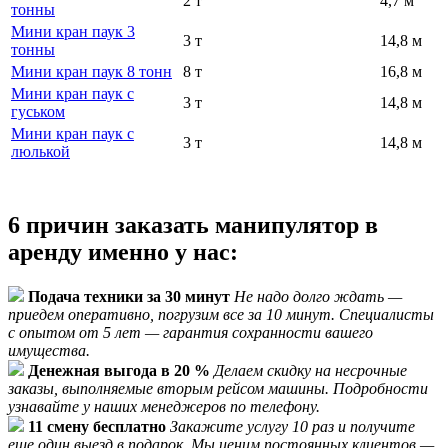
2 т
4,7 м
тонны
Мини кран паук 3
3 т
14,8 м
тонны
Мини кран паук 8 тонн
8 т
16,8 м
Мини кран паук с
3 т
14,8 м
гуськом
Мини кран паук с
3 т
14,8 м
люлькой
6 причин заказать манипулятор в
аренду именно у нас:
Подача техники за 30 минут
Не надо долго ждать —
приедем оперативно, погрузим все за 10 минут. Специалисты
с опытом от 5 лет — гарантия сохранности вашего
имущества.
Денежная выгода в 20 %
Делаем скидку на несрочные
заказы, выполняемые вторым рейсом машины. Подробности
узнавайте у наших менеджеров по телефону.
11 смену бесплатно
Закажите услугу 10 раз и получите
еще один выезд в подарок. Мы ценим постоянных клиентов —