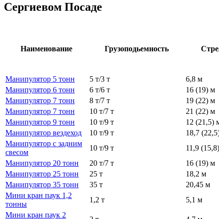
Сергиевом Посаде
Наименование
Грузоподьемность
Стре
Манипулятор 5 тонн
5 т/3 т
6,8 м
Манипулятор 6 тонн
6 т/6 т
16 (19) м
Манипулятор 7 тонн
8 т/7 т
19 (22) м
Манипулятор 7 тонн
10 т/7 т
21 (22) м
Манипулятор 9 тонн
10 т/9 т
12 (21,5) 
Манипулятор вездеход
10 т/9 т
18,7 (22,5
Манипулятор с задним
10 т/9 т
11,9 (15,8
свесом
Манипулятор 20 тонн
20 т/7 т
16 (19) м
Манипулятор 25 тонн
25 т
18,2 м
Манипулятор 35 тонн
35 т
20,45 м
Мини кран паук 1,2
1,2 т
5,1 м
тонны
Мини кран паук 2