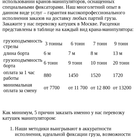
использовании кранов-манипуляторов, оснащенных
специальными фиксаторами. Наш многолетний опыт в
данном виде услуг – гарантия высокопрофессионального
исполнения заказов на доставку любых партий груза.
Закажите у нас перевозку катушек в Москве. Расценки
представлены в таблице на каждый вид крана-манипулятора:
грузоподъемность
3 тонны
6 тонн
7 тонн
9 тонн
стрелы
длина борта
6 м
7 м
8 м
13 м
грузоподъемность
6 тонн
9 тонн
10 тонн
20 тонн
борта
оплата за 1 час
880
1450
1520
1720
работы
минимальная
от 7700
от 11 700
от 12 800
от 13200
оплата за смену
Как минимум, 5 причин заказать именно у нас перевозку
катушек манипулятором:
Наши методики выигрывают в аккуратности
исполнения, идеальной фиксации груза, возможности