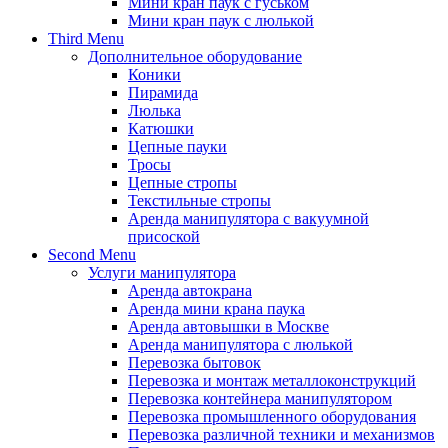
Мини кран паук с гуськом
Мини кран паук с люлькой
Third Menu
Дополнительное оборудование
Коники
Пирамида
Люлька
Катюшки
Цепные пауки
Тросы
Цепные стропы
Текстильные стропы
Аренда манипулятора с вакуумной
присоской
Second Menu
Услуги манипулятора
Аренда автокрана
Аренда мини крана паука
Аренда автовышки в Москве
Аренда манипулятора с люлькой
Перевозка бытовок
Перевозка и монтаж металлоконструкций
Перевозка контейнера манипулятором
Перевозка промышленного оборудования
Перевозка различной техники и механизмов