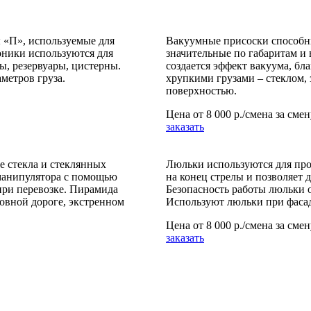
ы «П», используемые для
Вакуумные присоски способны
оники используются для
значительные по габаритам и 
ы, резервуары, цистерны.
создается эффект вакуума, бл
метров груза.
хрупкими грузами – стеклом,
поверхностью.
Цена от
8 000 р./смена
за смен
заказать
 стекла и стеклянных
Люльки используются для про
 манипулятора с помощью
на конец стрелы и позволяет 
при перевозке. Пирамида
Безопасность работы люльки о
ровной дороге, экстренном
Используют люльки при фасад
Цена от
8 000 р./смена
за смен
заказать