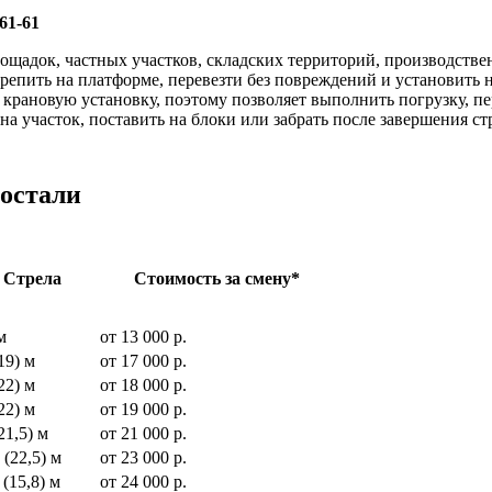
61-61
ощадок, частных участков, складских территорий, производств
акрепить на платформе, перевезти без повреждений и установить 
крановую установку, поэтому позволяет выполнить погрузку, пе
а участок, поставить на блоки или забрать после завершения ст
ростали
Стрела
Стоимость за смену*
м
от 13 000 р.
19) м
от 17 000 р.
22) м
от 18 000 р.
22) м
от 19 000 р.
21,5) м
от 21 000 р.
 (22,5) м
от 23 000 р.
 (15,8) м
от 24 000 р.