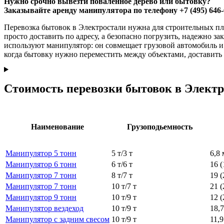
Нужно срочно вывезти поваленное дерево или бытовку?
Заказывайте аренду манипулятора по телефону +7 (495) 646-
Перевозка бытовок в Электростали нужна для строительных пл
просто доставить по адресу, а безопасно погрузить, надежно з
используют манипулятор: он совмещает грузовой автомобиль и 
когда бытовку нужно переместить между объектами, доставить н
Стоимость перевозки бытовок в Элект
Наименование
Грузоподьемность
Манипулятор 5 тонн
5 т/3 т
6,8 
Манипулятор 6 тонн
6 т/6 т
16 (
Манипулятор 7 тонн
8 т/7 т
19 (
Манипулятор 7 тонн
10 т/7 т
21 (
Манипулятор 9 тонн
10 т/9 т
12 (
Манипулятор вездеход
10 т/9 т
18,7
Манипулятор с задним свесом
10 т/9 т
11,9