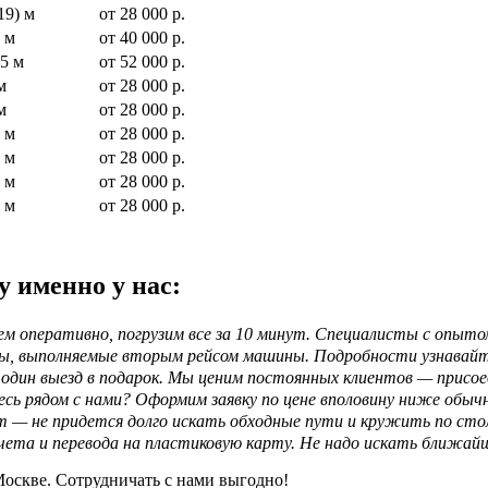
19) м
от 28 000 р.
 м
от 40 000 р.
45 м
от 52 000 р.
м
от 28 000 р.
м
от 28 000 р.
 м
от 28 000 р.
 м
от 28 000 р.
 м
от 28 000 р.
 м
от 28 000 р.
у именно у нас:
м оперативно, погрузим все за 10 минут. Специалисты с опыт
азы, выполняемые вторым рейсом машины. Подробности узнавайт
 один выезд в подарок. Мы ценим постоянных клиентов — присоед
сь рядом с нами? Оформим заявку по цене вполовину ниже обы
ут — не придется долго искать обходные пути и кружить по сто
счета и перевода на пластиковую карту. Не надо искать ближай
оскве. Сотрудничать с нами выгодно!