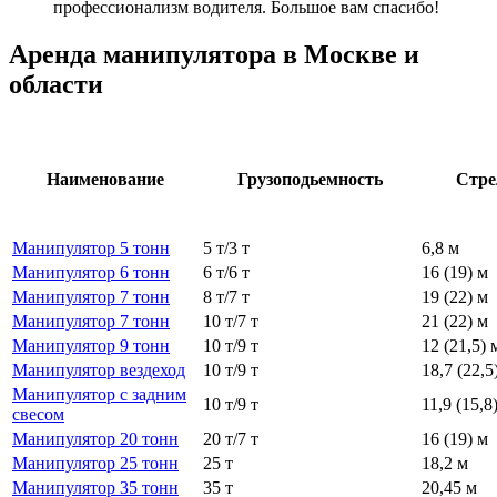
профессионализм водителя. Большое вам спасибо!
Аренда манипулятора в Москве и
области
Наименование
Грузоподьемность
Стре
Манипулятор 5 тонн
5 т/3 т
6,8 м
Манипулятор 6 тонн
6 т/6 т
16 (19) м
Манипулятор 7 тонн
8 т/7 т
19 (22) м
Манипулятор 7 тонн
10 т/7 т
21 (22) м
Манипулятор 9 тонн
10 т/9 т
12 (21,5) 
Манипулятор вездеход
10 т/9 т
18,7 (22,5
Манипулятор с задним
10 т/9 т
11,9 (15,8
свесом
Манипулятор 20 тонн
20 т/7 т
16 (19) м
Манипулятор 25 тонн
25 т
18,2 м
Манипулятор 35 тонн
35 т
20,45 м