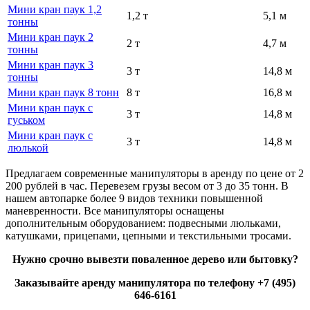
Мини кран паук 1,2
1,2 т
5,1 м
тонны
Мини кран паук 2
2 т
4,7 м
тонны
Мини кран паук 3
3 т
14,8 м
тонны
Мини кран паук 8 тонн
8 т
16,8 м
Мини кран паук с
3 т
14,8 м
гуськом
Мини кран паук с
3 т
14,8 м
люлькой
Предлагаем современные манипуляторы в аренду по цене от 2
200 рублей в час. Перевезем грузы весом от 3 до 35 тонн. В
нашем автопарке более 9 видов техники повышенной
маневренности. Все манипуляторы оснащены
дополнительным оборудованием: подвесными люльками,
катушками, прицепами, цепными и текстильными тросами.
Нужно срочно вывезти поваленное дерево или бытовку?
Заказывайте аренду манипулятора по телефону +7 (495)
646-6161