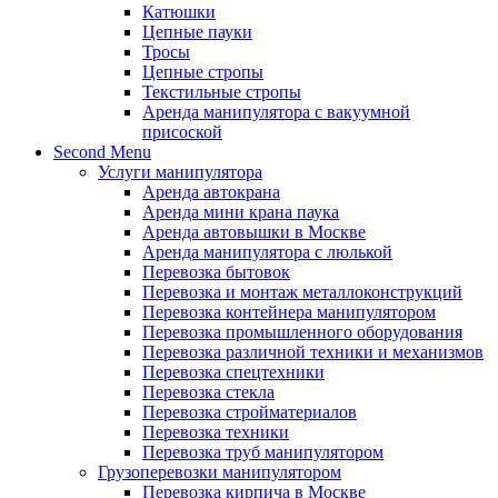
Катюшки
Цепные пауки
Тросы
Цепные стропы
Текстильные стропы
Аренда манипулятора с вакуумной
присоской
Second Menu
Услуги манипулятора
Аренда автокрана
Аренда мини крана паука
Аренда автовышки в Москве
Аренда манипулятора с люлькой
Перевозка бытовок
Перевозка и монтаж металлоконструкций
Перевозка контейнера манипулятором
Перевозка промышленного оборудования
Перевозка различной техники и механизмов
Перевозка спецтехники
Перевозка стекла
Перевозка стройматериалов
Перевозка техники
Перевозка труб манипулятором
Грузоперевозки манипулятором
Перевозка кирпича в Москве