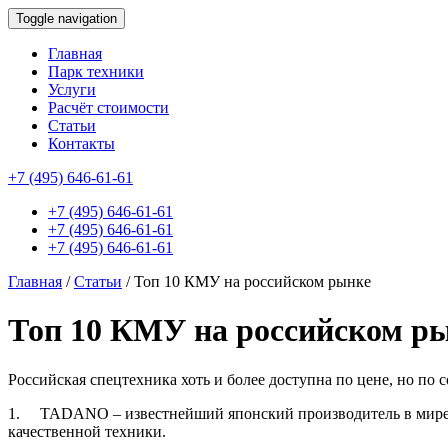
Toggle navigation
Главная
Парк техники
Услуги
Расчёт стоимости
Статьи
Контакты
id this page is: 1723
+7 (495) 646-61-61
+7 (495) 646-61-61
+7 (495) 646-61-61
+7 (495) 646-61-61
Главная
/
Статьи
/
Топ 10 КМУ на российском рынке
Топ 10 КМУ на российском р
Российская спецтехника хоть и более доступна по цене, но п
1. TADANO – известнейший японский производитель в мире. 
качественной техники.