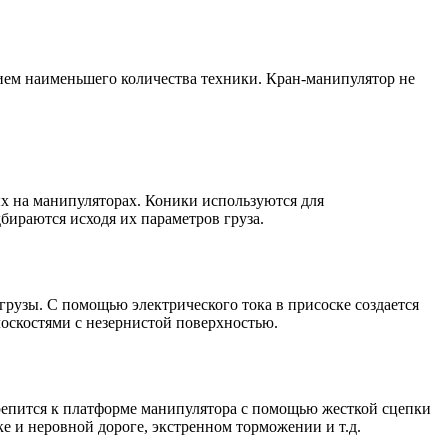
нием наименьшего количества техники. Кран-манипулятор не
ых на манипуляторах. Коники используются для
бираются исходя их параметров груза.
грузы. С помощью электрического тока в присоске создается
лоскостями с незернистой поверхностью.
репится к платформе манипулятора с помощью жесткой сцепки
е и неровной дороге, экстренном торможении и т.д.