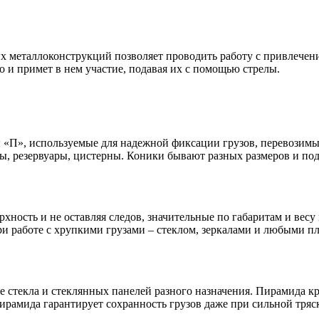
их металлоконструкций позволяет проводить работу с привлече
о и примет в нем участие, подавая их с помощью стрелы.
ы «П», используемые для надежной фиксации грузов, перевозим
ы, резервуары, цистерны. Коники бывают разных размеров и под
ность и не оставляя следов, значительные по габаритам и весу 
ри работе с хрупкими грузами – стеклом, зеркалами и любыми п
 стекла и стеклянных панелей разного назначения. Пирамида к
ирамида гарантирует сохранность грузов даже при сильной тряск