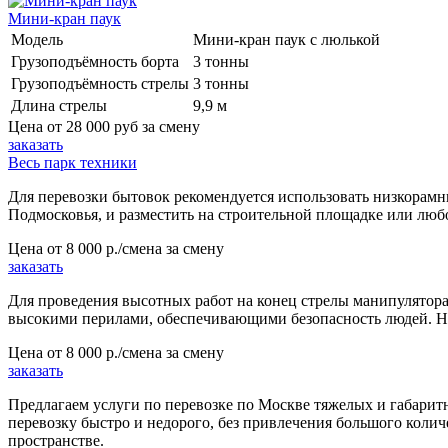
Мини-кран паук
Модель
Мини-кран паук с люлькой
Грузоподъёмность борта
3 тонны
Грузоподъёмность стрелы
3 тонны
Длина стрелы
9,9 м
Цена от
28 000 руб
за смену
заказать
Весь парк техники
Для перевозки бытовок рекомендуется использовать низкорамн
Подмосковья, и разместить на строительной площадке или люб
Цена от
8 000 р./смена
за смену
заказать
Для проведения высотных работ на конец стрелы манипулятора
высокими перилами, обеспечивающими безопасность людей. На
Цена от
8 000 р./смена
за смену
заказать
Предлагаем услуги по перевозке по Москве тяжелых и габаритн
перевозку быстро и недорого, без привлечения большого коли
пространстве.