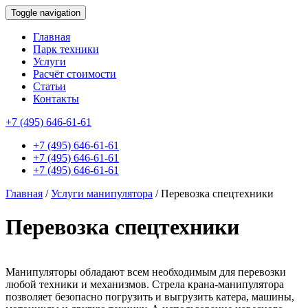
Toggle navigation
Главная
Парк техники
Услуги
Расчёт стоимости
Статьи
Контакты
id this page is: 49252
+7 (495) 646-61-61
+7 (495) 646-61-61
+7 (495) 646-61-61
+7 (495) 646-61-61
Главная
/
Услуги манипулятора
/
Перевозка спецтехники
Перевозка спецтехники
Манипуляторы обладают всем необходимым для перевозки
любой техники и механизмов. Стрела крана-манипулятора
позволяет безопасно погрузить и выгрузить катера, машины,