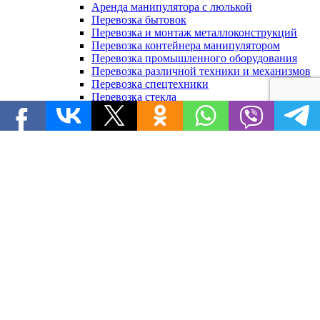
Аренда манипулятора с люлькой
Перевозка бытовок
Перевозка и монтаж металлоконструкций
Перевозка контейнера манипулятором
Перевозка промышленного оборудования
Перевозка различной техники и механизмов
Перевозка спецтехники
Перевозка стекла
Перевозка стройматериалов
Перевозка техники
Перевозка труб манипулятором
Грузоперевозки манипулятором
Перевозка кирпича в Москве
Контакты
Свяжитесь с нами:
+7 (495) 646-61-61
Или напишите нам:
super-manipupulyator@yandex.ru
Мы находимся:
г. Москва, ул. Перовская, д. 61
Мы работаем без выходных!
Арендовать технику
Нажимая на кнопку «Арендовать технику», вы даете согласие